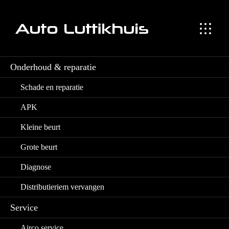
Occasion en lease aanbod
Distributieriem vervange
Onderhoud & reparatie
Home
>
Aanbod
>
Occasion en lease aanbod
Schade en reparatie
APK
Kleine beurt
Grote beurt
Diagnose
Distributieriem vervangen
Service
Airco service