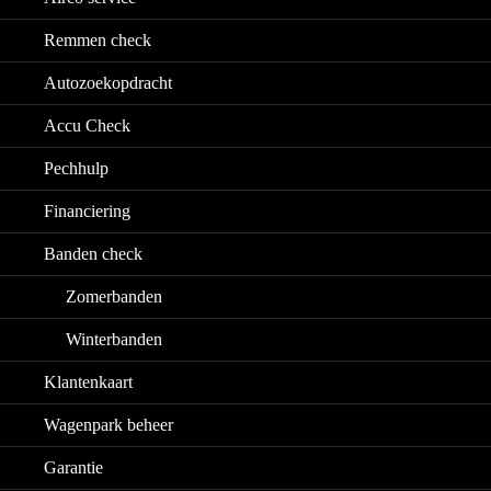
Remmen check
Autozoekopdracht
Accu Check
Home
>
Service
>
Autozoekopdracht
Pechhulp
Financiering
Autozoekopdra
Banden check
Zomerbanden
Niet gevonden wat je zoekt in ons huidige a
ons voor je zoeken. Dankzij ons uitgebreide 
Winterbanden
kunnen wij gericht op zoek naar de auto die p
Klantenkaart
aansluit bij jouw wensen en budget. Wij nem
zoekwerk uit handen en begeleiden je van aan
Wagenpark beheer
aflevering, transparant en zonder verrassingen
Garantie