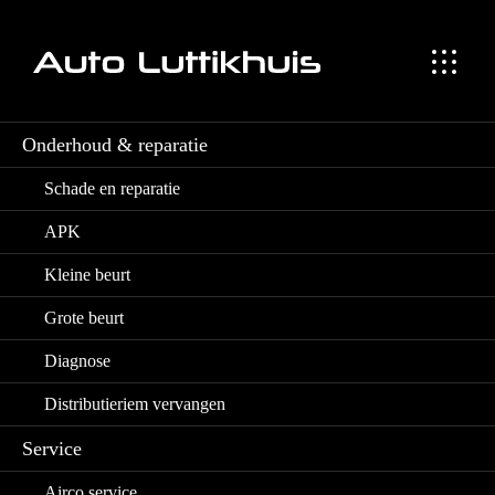
Occasion en lease aanbod
Distributieriem vervange
Onderhoud & reparatie
Schade en reparatie
APK
Wij zoeken
jouw
Kleine beurt
droomauto
Grote beurt
Diagnose
Distributieriem vervangen
Service
Airco service