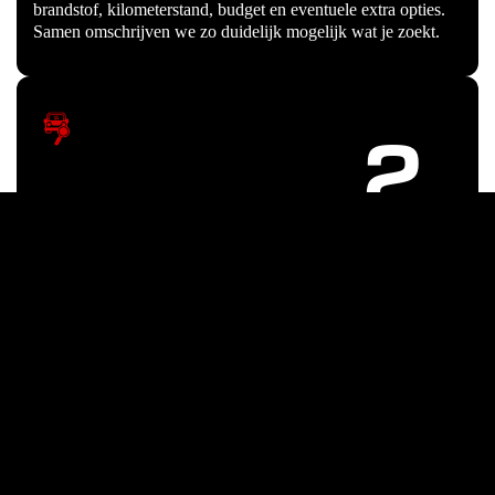
brandstof, kilometerstand, budget en eventuele extra opties.
Samen omschrijven we zo duidelijk mogelijk wat je zoekt.
2
Wij gaan voor je op zoek
Via ons netwerk zoeken wij gericht naar een passende auto
die voldoet aan jouw criteria, via inkoopkanalen in heel
europa.