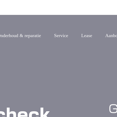
nderhoud & reparatie
Service
Lease
Aanb
G
check