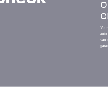
o
e
Voor
auto
van 
gara