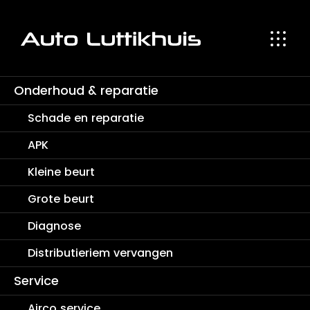
Schade en reparatie
Occasion en lease aanbod
Distributieriem ver
Onderhoud & reparatie
Schade en reparatie
APK
Jouw wagenpark
in
Kleine beurt
vertrouwde
Grote beurt
handen
Diagnose
Distributieriem vervangen
Service
Airco service